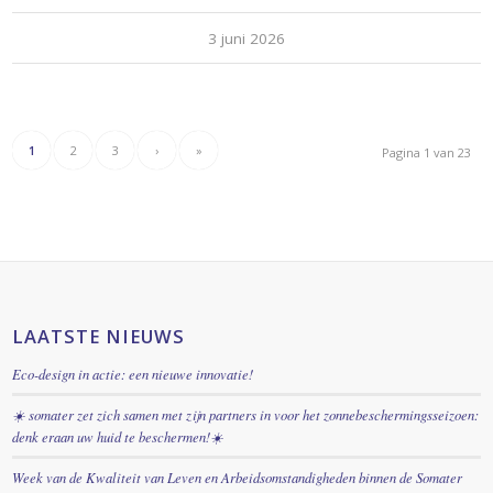
3 juni 2026
1
2
3
›
»
Pagina 1 van 23
LAATSTE NIEUWS
Eco-design in actie: een nieuwe innovatie!
☀️ somater zet zich samen met zijn partners in voor het zonnebeschermingsseizoen:
denk eraan uw huid te beschermen!☀️
Week van de Kwaliteit van Leven en Arbeidsomstandigheden binnen de Somater