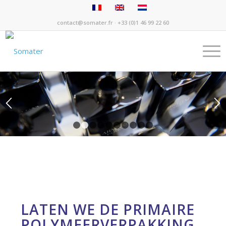
contact@somater.fr
· +33 (0)1 46 99 22 60
1
2
3
4
5
6
7
8
9
10
LATEN WE DE PRIMAIRE
POLYMEERVERPAKKING