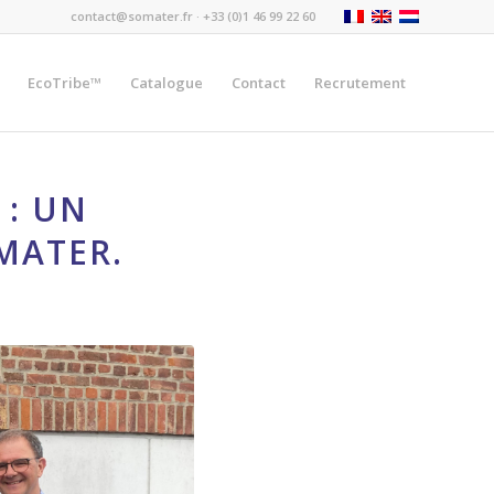
contact@somater.fr
· +33 (0)1 46 99 22 60
EcoTribe™
Catalogue
Contact
Recrutement
 : UN
MATER.