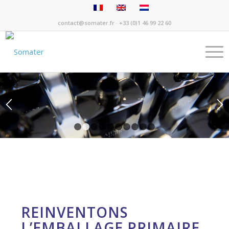
contact@somater.fr
· +33 (0)1 46 99 22 60
1
2
3
4
5
6
7
8
9
10
REINVENTONS
L’EMBALLAGE PRIMAIRE
POLYMERE.