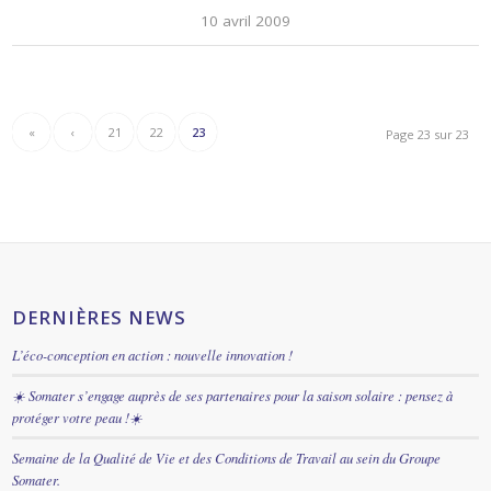
«
‹
21
22
23
Page 23 sur 23
DERNIÈRES NEWS
L’éco-conception en action : nouvelle innovation !
☀️ Somater s’engage auprès de ses partenaires pour la saison solaire : pensez à
protéger votre peau !☀️
Semaine de la Qualité de Vie et des Conditions de Travail au sein du Groupe
Somater.
Somater publie son Rapport RSE édition 2025 !