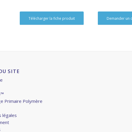
Télécharger la fiche produit
Demander un d
DU SITE
ue
e™
ge Primaire Polymère
 légales
ment
s