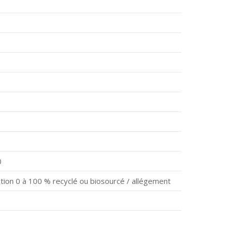
0
ation 0 à 100 % recyclé ou biosourcé / allégement