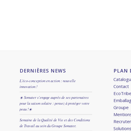
DERNIÈRES NEWS
PLAN 
Catalog
L’éco-conception en action : nouvelle
Contact
innovation !
EcoTrib
☀️ Somater s’engage auprès de ses partenaires
Emballa
pour la saison solaire : pensez à protéger votre
Groupe
peau !☀️
Mentions
Semaine de la Qualité de Vie et des Conditions
Recrute
de Travail au sein du Groupe Somater.
Solution