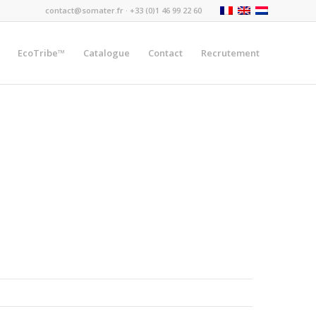
contact@somater.fr
· +33 (0)1 46 99 22 60
EcoTribe™
Catalogue
Contact
Recrutement