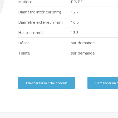
Matière
PP/PE
Diamètre intérieur(mm)
12.7
Diamètre extérieur(mm)
16.5
Hauteur(mm)
13.3
Décor
sur demande
Teinte
sur demande
Télécharger la fiche produit
Demander un d